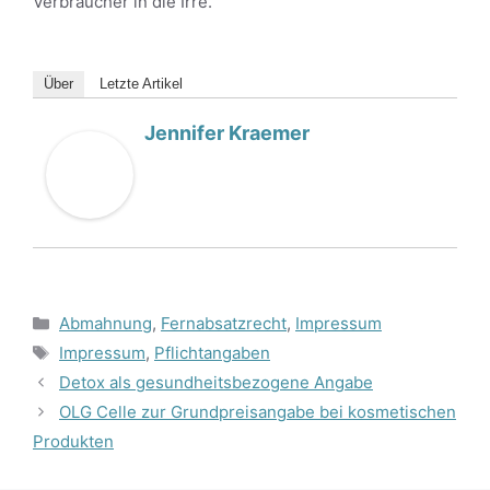
Verbraucher in die Irre.
Über
Letzte Artikel
Jennifer Kraemer
Kategorien
Abmahnung
,
Fernabsatzrecht
,
Impressum
Schlagwörter
Impressum
,
Pflichtangaben
Detox als gesundheitsbezogene Angabe
OLG Celle zur Grundpreisangabe bei kosmetischen
Produkten