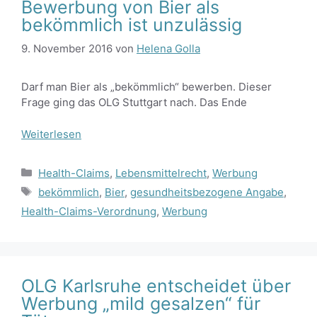
Bewerbung von Bier als
bekömmlich ist unzulässig
9. November 2016
von
Helena Golla
Darf man Bier als „bekömmlich“ bewerben. Dieser
Frage ging das OLG Stuttgart nach. Das Ende
Weiterlesen
Kategorien
Health-Claims
,
Lebensmittelrecht
,
Werbung
Schlagwörter
bekömmlich
,
Bier
,
gesundheitsbezogene Angabe
,
Health-Claims-Verordnung
,
Werbung
OLG Karlsruhe entscheidet über
Werbung „mild gesalzen“ für