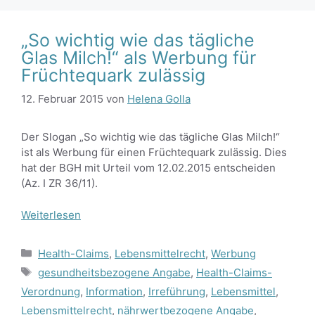
„So wichtig wie das tägliche
Glas Milch!“ als Werbung für
Früchtequark zulässig
12. Februar 2015
von
Helena Golla
Der Slogan „So wichtig wie das tägliche Glas Milch!“
ist als Werbung für einen Früchtequark zulässig. Dies
hat der BGH mit Urteil vom 12.02.2015 entscheiden
(Az. I ZR 36/11).
Weiterlesen
Kategorien
Health-Claims
,
Lebensmittelrecht
,
Werbung
Schlagwörter
gesundheitsbezogene Angabe
,
Health-Claims-
Verordnung
,
Information
,
Irreführung
,
Lebensmittel
,
Lebensmittelrecht
,
nährwertbezogene Angabe
,