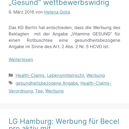
„Gesund“ wettbewerbswidrig
6. März 2016
von
Helena Golla
Das KG Berlin hat entschieden, dass die Werbung des
Beklagten mit der Angabe „Vitamine GESUND“ für
einen Rotbuschtee eine gesundheitsbezogene
Angabe im Sinne des Art. 2 Abs. 2 Nr. 5 HCVO ist.
Weiterlesen
Kategorien
Health-Claims
,
Lebensmittelrecht
,
Werbung
Schlagwörter
gesundheitsbezogene Angabe
,
Health-Claims-
Verordnung
,
Tee
,
Werbung
LG Hamburg: Werbung für Becel
pro.aktiv mit