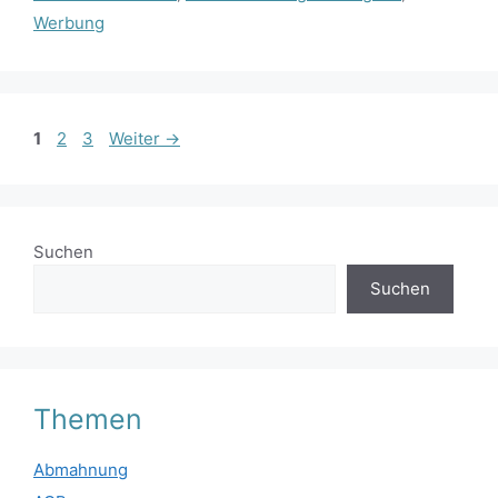
Werbung
Seite
Seite
Seite
1
2
3
Weiter
→
Suchen
Suchen
Themen
Abmahnung