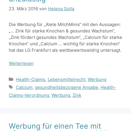
23. März 2016
von
Helena Golla
Die Werbung für „Alete MilchMinis“ mit den Aussagen:
„… Zink für starke Knochen & gesundes Wachstum“,
„Zink fördert gesundes Wachstum“, „Calcium für starke
Knochen“ und „Calcium … wichtig für starke Knochen“
hat das LG Frankfurt als wettbewerbswidrig untersagt.
Weiterlesen
Kategorien
Health-Claims
,
Lebensmittelrecht
,
Werbung
Schlagwörter
Calcium
,
gesundheitsbezogene Angabe
,
Health-
Claims-Verordnung
,
Werbung
,
Zink
Werbung für einen Tee mit