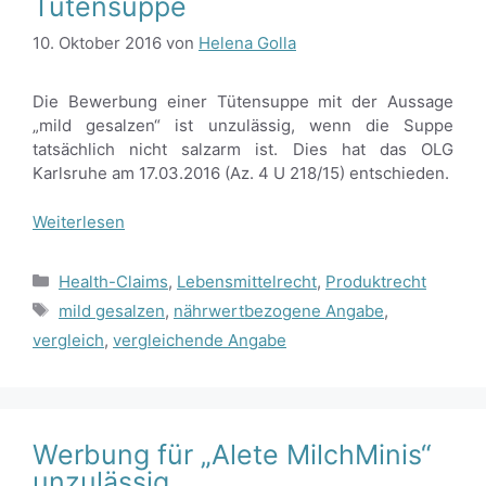
Tütensuppe
10. Oktober 2016
von
Helena Golla
Die Bewerbung einer Tütensuppe mit der Aussage
„mild gesalzen“ ist unzulässig, wenn die Suppe
tatsächlich nicht salzarm ist. Dies hat das OLG
Karlsruhe am 17.03.2016 (Az. 4 U 218/15) entschieden.
Weiterlesen
Kategorien
Health-Claims
,
Lebensmittelrecht
,
Produktrecht
Schlagwörter
mild gesalzen
,
nährwertbezogene Angabe
,
vergleich
,
vergleichende Angabe
Werbung für „Alete MilchMinis“
unzulässig