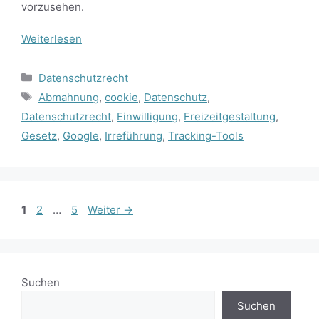
vorzusehen.
Weiterlesen
Kategorien
Datenschutzrecht
Schlagwörter
Abmahnung
,
cookie
,
Datenschutz
,
Datenschutzrecht
,
Einwilligung
,
Freizeitgestaltung
,
Gesetz
,
Google
,
Irreführung
,
Tracking-Tools
Seite
Seite
Seite
1
2
…
5
Weiter
→
Suchen
Suchen