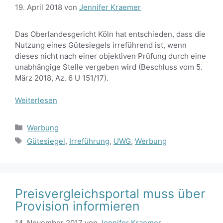
19. April 2018
von
Jennifer Kraemer
Das Oberlandesgericht Köln hat entschieden, dass die
Nutzung eines Gütesiegels irreführend ist, wenn
dieses nicht nach einer objektiven Prüfung durch eine
unabhängige Stelle vergeben wird (Beschluss vom 5.
März 2018, Az. 6 U 151/17).
Weiterlesen
Kategorien
Werbung
Schlagwörter
Gütesiegel
,
Irreführung
,
UWG
,
Werbung
Preisvergleichsportal muss über
Provision informieren
14. November 2017
von
Jennifer Kraemer