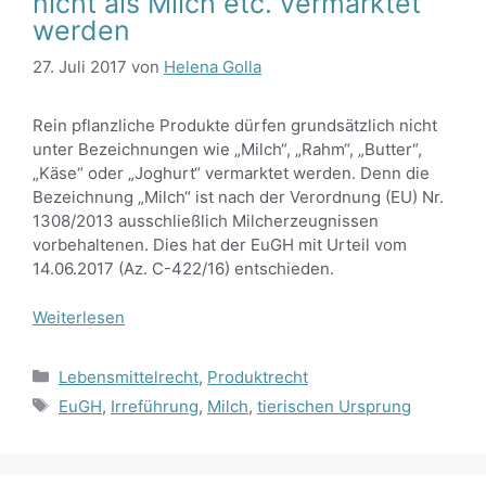
nicht als Milch etc. vermarktet
werden
27. Juli 2017
von
Helena Golla
Rein pflanzliche Produkte dürfen grundsätzlich nicht
unter Bezeichnungen wie „Milch“, „Rahm“, „Butter“,
„Käse“ oder „Joghurt“ vermarktet werden. Denn die
Bezeichnung „Milch“ ist nach der Verordnung (EU) Nr.
1308/2013 ausschließlich Milcherzeugnissen
vorbehaltenen. Dies hat der EuGH mit Urteil vom
14.06.2017 (Az. C-422/16) entschieden.
Weiterlesen
Kategorien
Lebensmittelrecht
,
Produktrecht
Schlagwörter
EuGH
,
Irreführung
,
Milch
,
tierischen Ursprung