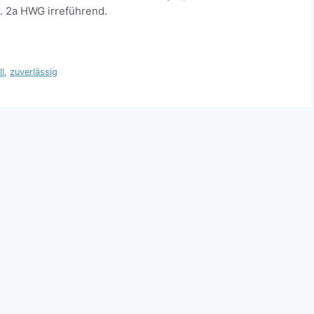
. 2a HWG irreführend.
ll
,
zuverlässig