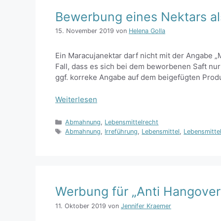
Bewerbung eines Nektars als
15. November 2019
von
Helena Golla
Ein Maracujanektar darf nicht mit der Angabe „
Fall, dass es sich bei dem beworbenen Saft nur
ggf. korreke Angabe auf dem beigefügten Produk
Weiterlesen
Kategorien
Abmahnung
,
Lebensmittelrecht
Schlagwörter
Abmahnung
,
Irreführung
,
Lebensmittel
,
Lebensmitte
Werbung für „Anti Hangover
11. Oktober 2019
von
Jennifer Kraemer