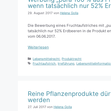
wenn tatsächlich nur 52% E
29. August 2017
von
Helena Golla
Die Bewerbung eines Fruchtaufstriches mit „pu
tatsächlich nur 52% Erdbeeren in de Produkt en
vom 06.06.2017.
Weiterlesen
Kategorien
Lebensmittelrecht
,
Produktrecht
Schlagwörter
Fruchtaufstrich
,
Irreführung
,
Lebensmittelinformati
Reine Pflanzenprodukte dürf
werden
27. Juli 2017
von
Helena Golla