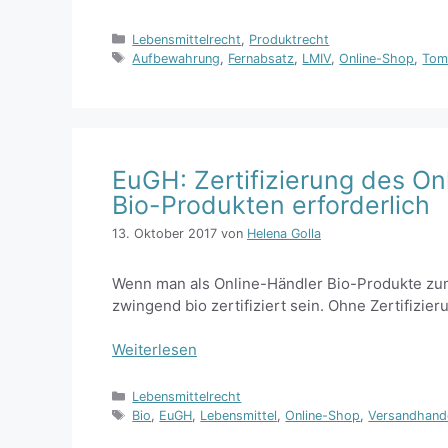
Kategorien
Lebensmittelrecht
,
Produktrecht
Schlagwörter
Aufbewahrung
,
Fernabsatz
,
LMIV
,
Online-Shop
,
Tom
EuGH: Zertifizierung des On
Bio-Produkten erforderlich
13. Oktober 2017
von
Helena Golla
Wenn man als Online-Händler Bio-Produkte zu
zwingend bio zertifiziert sein. Ohne Zertifizier
Weiterlesen
Kategorien
Lebensmittelrecht
Schlagwörter
Bio
,
EuGH
,
Lebensmittel
,
Online-Shop
,
Versandhand