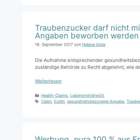
Traubenzucker darf nicht 
Angaben beworben werden
18. September 2017
von
Helena Golla
Die Aufnahme entsprechender gesundheitsbezo
zuständige Behörde zu Recht abgelehnt, wie de
Weiterlesen
Kategorien
Health-Claims
,
Lebensmittelrecht
Schlagwörter
Claim
,
EuGH
,
gesundheitsbezogene Angabe
,
Traube
Werbung „pura 100 % aus Fr