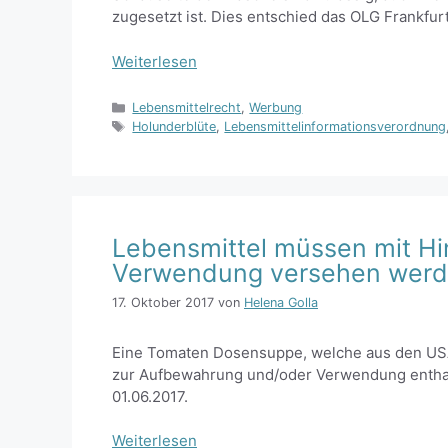
zugesetzt ist. Dies entschied das OLG Frankfur
Weiterlesen
Kategorien
Lebensmittelrecht
,
Werbung
Schlagwörter
Holunderblüte
,
Lebensmittelinformationsverordnung
Lebensmittel müssen mit H
Verwendung versehen wer
17. Oktober 2017
von
Helena Golla
Eine Tomaten Dosensuppe, welche aus den USA
zur Aufbewahrung und/oder Verwendung enthal
01.06.2017.
Weiterlesen