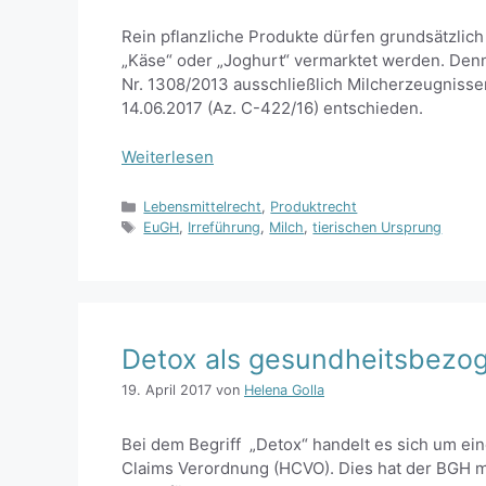
Rein pflanzliche Produkte dürfen grundsätzlich 
„Käse“ oder „Joghurt“ vermarktet werden. Denn
Nr. 1308/2013 ausschließlich Milcherzeugnisse
14.06.2017 (Az. C-422/16) entschieden.
Weiterlesen
Kategorien
Lebensmittelrecht
,
Produktrecht
Schlagwörter
EuGH
,
Irreführung
,
Milch
,
tierischen Ursprung
Detox als gesundheitsbezo
19. April 2017
von
Helena Golla
Bei dem Begriff „Detox“ handelt es sich um e
Claims Verordnung (HCVO). Dies hat der BGH m