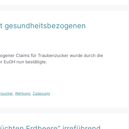
mit gesundheitsbezogenen
gener Claims für Traubenzucker wurde durch die
r EuGH nun bestätigte.
nzucker
,
Werbung
,
Zulassung
üchten Erdbeere“ irreführend,