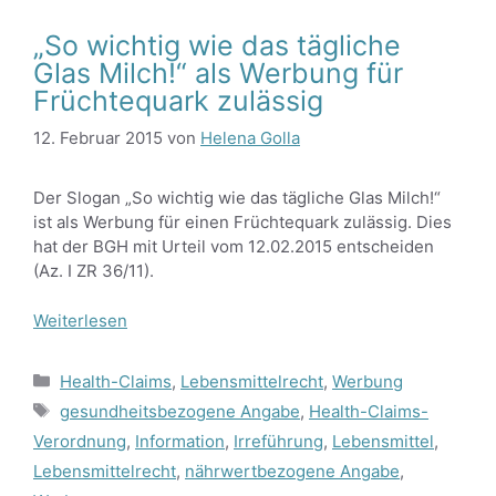
„So wichtig wie das tägliche
Glas Milch!“ als Werbung für
Früchtequark zulässig
12. Februar 2015
von
Helena Golla
Der Slogan „So wichtig wie das tägliche Glas Milch!“
ist als Werbung für einen Früchtequark zulässig. Dies
hat der BGH mit Urteil vom 12.02.2015 entscheiden
(Az. I ZR 36/11).
Weiterlesen
Kategorien
Health-Claims
,
Lebensmittelrecht
,
Werbung
Schlagwörter
gesundheitsbezogene Angabe
,
Health-Claims-
Verordnung
,
Information
,
Irreführung
,
Lebensmittel
,
Lebensmittelrecht
,
nährwertbezogene Angabe
,