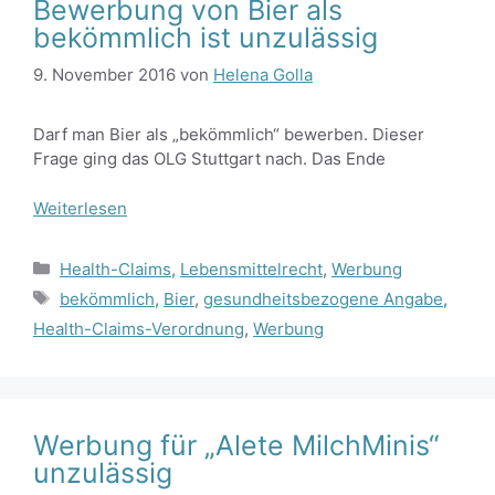
Bewerbung von Bier als
bekömmlich ist unzulässig
9. November 2016
von
Helena Golla
Darf man Bier als „bekömmlich“ bewerben. Dieser
Frage ging das OLG Stuttgart nach. Das Ende
Weiterlesen
Kategorien
Health-Claims
,
Lebensmittelrecht
,
Werbung
Schlagwörter
bekömmlich
,
Bier
,
gesundheitsbezogene Angabe
,
Health-Claims-Verordnung
,
Werbung
Werbung für „Alete MilchMinis“
unzulässig