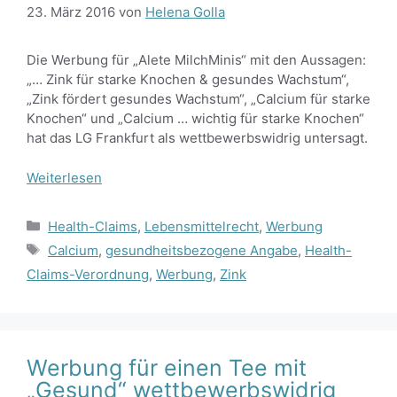
23. März 2016
von
Helena Golla
Die Werbung für „Alete MilchMinis“ mit den Aussagen:
„… Zink für starke Knochen & gesundes Wachstum“,
„Zink fördert gesundes Wachstum“, „Calcium für starke
Knochen“ und „Calcium … wichtig für starke Knochen“
hat das LG Frankfurt als wettbewerbswidrig untersagt.
Weiterlesen
Kategorien
Health-Claims
,
Lebensmittelrecht
,
Werbung
Schlagwörter
Calcium
,
gesundheitsbezogene Angabe
,
Health-
Claims-Verordnung
,
Werbung
,
Zink
Werbung für einen Tee mit
„Gesund“ wettbewerbswidrig