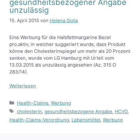
gesundheitsbezogener Angabe
unzulässig
15. April 2015
von
Helena Golla
Eine Werbung für die Halbfettmargarine Becel
pro.aktiv, in welcher suggeriert wurde, dass Produkt
könne den Cholesterinspiegel um mehr als 20 Prozent
senken, wurde vom LG Hamburg mit Urteil vom
13.03.2015 als unzulässig angesehen (Az. 315 O
283/14).
Weiterlesen
Kategorien
Health-Claims
,
Werbung
Schlagwörter
cholesterin
,
gesundheitsbezogene Angabe
,
HCVO
,
Health-Claims-Verordnung
,
Lebensmittel
,
Werbung