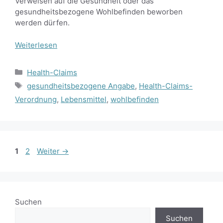
Verweisen auf die Gesundheit oder das
gesundheitsbezogene Wohlbefinden beworben
werden dürfen.
Weiterlesen
Kategorien
Health-Claims
Schlagwörter
gesundheitsbezogene Angabe
,
Health-Claims-
Verordnung
,
Lebensmittel
,
wohlbefinden
Seite
Seite
1
2
Weiter
→
Suchen
Suchen