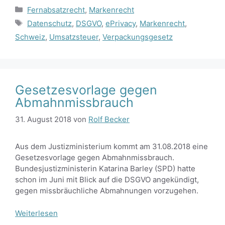
Kategorien
Fernabsatzrecht
,
Markenrecht
Schlagwörter
Datenschutz
,
DSGVO
,
ePrivacy
,
Markenrecht
,
Schweiz
,
Umsatzsteuer
,
Verpackungsgesetz
Gesetzesvorlage gegen
Abmahnmissbrauch
31. August 2018
von
Rolf Becker
Aus dem Justizministerium kommt am 31.08.2018 eine
Gesetzesvorlage gegen Abmahnmissbrauch.
Bundesjustizministerin Katarina Barley (SPD) hatte
schon im Juni mit Blick auf die DSGVO angekündigt,
gegen missbräuchliche Abmahnungen vorzugehen.
Weiterlesen