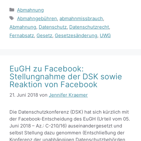
Kategorien
Abmahnung
Schlagwörter
Abmahngebühren
,
abmahnmissbrauch
,
Abmahnung
,
Datenschutz
,
Datenschutzrecht
,
Fernabsatz
,
Gesetz
,
Gesetzesänderung
,
UWG
EuGH zu Facebook:
Stellungnahme der DSK sowie
Reaktion von Facebook
21. Juni 2018
von
Jennifer Kraemer
Die Datenschutzkonferenz (DSK) hat sich kürzlich mit
der Facebook-Entscheidung des EuGH (Urteil vom 05.
Juni 2018 – Az.: C-210/16) auseinandergesetzt und
selbst Stellung dazu genommen (Entschließung der
Konferenz der unabhängigen Datenschutzbehörden