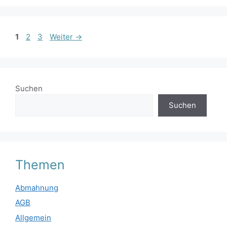
Seite
Seite
Seite
1
2
3
Weiter
→
Suchen
Suchen
Themen
Abmahnung
AGB
Allgemein