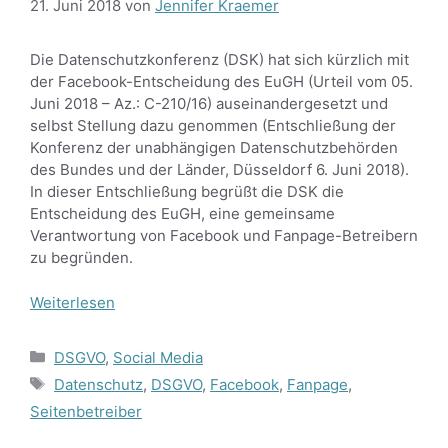
21. Juni 2018
von
Jennifer Kraemer
Die Datenschutzkonferenz (DSK) hat sich kürzlich mit
der Facebook-Entscheidung des EuGH (Urteil vom 05.
Juni 2018 – Az.: C-210/16) auseinandergesetzt und
selbst Stellung dazu genommen (Entschließung der
Konferenz der unabhängigen Datenschutzbehörden
des Bundes und der Länder, Düsseldorf 6. Juni 2018).
In dieser Entschließung begrüßt die DSK die
Entscheidung des EuGH, eine gemeinsame
Verantwortung von Facebook und Fanpage-Betreibern
zu begründen.
Weiterlesen
Kategorien
DSGVO
,
Social Media
Schlagwörter
Datenschutz
,
DSGVO
,
Facebook
,
Fanpage
,
Seitenbetreiber