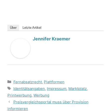
Über
Letzte Artikel
Jennifer Kraemer
Kategorien
Fernabsatzrecht
,
Plattformen
Schlagwörter
Identitätsangaben
,
Impressum
,
Marktplatz
,
Printwerbung
,
Werbung
Preisvergleichsportal muss über Provision
informieren