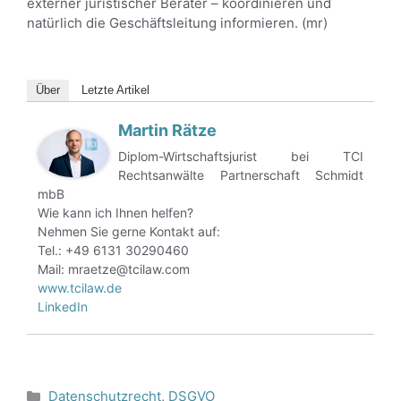
externer juristischer Berater – koordinieren und
natürlich die Geschäftsleitung informieren. (mr)
Über
Letzte Artikel
Martin Rätze
Diplom-Wirtschaftsjurist bei TCI
Rechtsanwälte Partnerschaft Schmidt
mbB
Wie kann ich Ihnen helfen?
Nehmen Sie gerne Kontakt auf:
Tel.: +49 6131 30290460
Mail: mraetze@tcilaw.com
www.tcilaw.de
LinkedIn
Kategorien
Datenschutzrecht
,
DSGVO