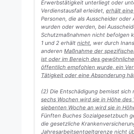
Erwerbstätigkeit unterliegt oder u
Verdienstausfall erleidet,
erhält ein
Personen, die als Ausscheider ode
wurden oder werden, bei Ausscheid
Schutzmaßnahmen nicht befolgen k
1 und 2 erhält
nicht
, wer durch Ina
anderen
Maßnahme der spezifischen
ist oder im Bereich des gewöhnlich
öffentlich empfohlen wurde, ein Ver
Tätigkeit oder eine Absonderung h
(2) Die Entschädigung bemisst sich 
sechs Wochen wird sie in Höhe des V
siebenten Woche an wird sie in Hö
Fünften Buches Sozialgesetzbuch gew
die gesetzliche Krankenversicheru
Jahresarbeitsentgeltgrenze nicht üb