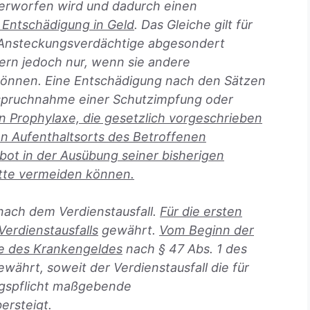
nterworfen wird und dadurch einen
e Entschädigung in Geld
. Das Gleiche gilt für
r Ansteckungsverdächtige abgesondert
ern jedoch nur, wenn sie andere
önnen. Eine Entschädigung nach den Sätzen
nspruchnahme einer Schutzimpfung oder
 Prophylaxe, die gesetzlich vorgeschrieben
en Aufenthaltsorts des Betroffenen
bot in der Ausübung seiner bisherigen
ätte vermeiden können.
nach dem Verdienstausfall.
Für die ersten
erdienstausfalls
gewährt.
Vom Beginn der
he des Krankengeldes
nach § 47 Abs. 1 des
ährt, soweit der Verdienstausfall die für
ngspflicht maßgebende
ersteigt.