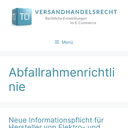
Zum
Inhalt
springen
Menü
Abfallrahmenrichtli
nie
Neue Informationspflicht für
Hersteller von Elektro- und