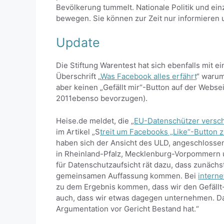
Bevölkerung tummelt. Nationale Politik und e
bewegen. Sie können zur Zeit nur informieren 
Update
Die Stiftung Warentest hat sich ebenfalls mit e
Überschrift „
Was Facebook alles erfährt
“ warum
aber keinen „Gefällt mir“-Button auf der Webse
2011ebenso bevorzugen).
Heise.de meldet, die „
EU-Datenschützer versch
im Artikel „S
treit um Facebooks „Like“-Button z
haben sich der Ansicht des ULD, angeschlosse
in Rheinland-Pfalz, Mecklenburg-Vorpommern 
für Datenschutzaufsicht rät dazu, dass zunäch
gemeinsamen Auffassung kommen. Bei
interne
zu dem Ergebnis kommen, dass wir den Gefällt-m
auch, dass wir etwas dagegen unternehmen. Das
Argumentation vor Gericht Bestand hat.“