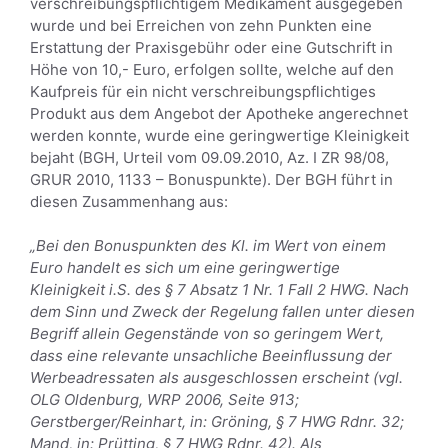
verschreibungspflichtigem Medikament ausgegeben
wurde und bei Erreichen von zehn Punkten eine
Erstattung der Praxisgebühr oder eine Gutschrift in
Höhe von 10,- Euro, erfolgen sollte, welche auf den
Kaufpreis für ein nicht verschreibungspflichtiges
Produkt aus dem Angebot der Apotheke angerechnet
werden konnte, wurde eine geringwertige Kleinigkeit
bejaht (BGH, Urteil vom 09.09.2010, Az. I ZR 98/08,
GRUR 2010, 1133 – Bonuspunkte). Der BGH führt in
diesen Zusammenhang aus:
„Bei den Bonuspunkten des Kl. im Wert von einem
Euro handelt es sich um eine geringwertige
Kleinigkeit i.S. des § 7 Absatz 1 Nr. 1 Fall 2 HWG. Nach
dem Sinn und Zweck der Regelung fallen unter diesen
Begriff allein Gegenstände von so geringem Wert,
dass eine relevante unsachliche Beeinflussung der
Werbeadressaten als ausgeschlossen erscheint (vgl.
OLG Oldenburg, WRP 2006, Seite 913;
Gerstberger/Reinhart, in: Gröning, § 7 HWG Rdnr. 32;
Mand, in: Prütting, § 7 HWG Rdnr. 42). Als