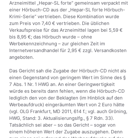
Arzneimittel „Hepar-SL forte“ gemeinsam verpackt mit
einer Hörbuch-CD aus der „Hepar-SL forte Hörbuch-
Krimi-Serie“ vertrieben. Diese Kombination wurde
zum Preis von 7,40 € vertrieben. Die üblichen
Verkaufspreise für das Arzneimittel lagen bei 5,59 €
bis 8,95 €; das Hörbuch wurde – ohne
Werbekennzeichnung – zur gleichen Zeit im
Internetversandhandel für 2,95 € zzgl. Versandkosten
angeboten.
Das Gericht sah die Zugabe der Hörbuch-CD nicht als
einen Gegenstand von geringem Wert im Sinne des §
7 Abs. 1 Nr. 1 HWG an. An einer Geringwertigkeit
würde es bereits dann fehlen, wenn die Hörbuch-CD
lediglich den von der Beklagten (im Hinblick auf den
Werbeaufdruck) eingeräumten Wert von 2 Euro hätte
(vgl. OLG Frankfurt, MD 2011, 614 f.; vgl. auch Gröning,
HWG, Stand: 3. Aktualisierungslfg., § 7 Rdn. 33).
Tatsächlich sei aber – so das Gericht – sogar von
einem höheren Wert der Zugabe auszugehen. Denn