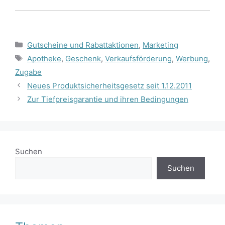
Kategorien
Gutscheine und Rabattaktionen
,
Marketing
Schlagwörter
Apotheke
,
Geschenk
,
Verkaufsförderung
,
Werbung
,
Zugabe
Neues Produktsicherheitsgesetz seit 1.12.2011
Zur Tiefpreisgarantie und ihren Bedingungen
Suchen
Suchen