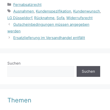
Kategorien
Fernabsatzrecht
Schlagwörter
Ausnahmen
,
Kundenspezifikation
,
Kundenwunsch
,
LG Düsseldorf
,
Rücknahme
,
Sofa
,
Widerrufsrecht
Gutscheinbedingungen müssen angegeben
werden
Ersatzlieferung im Versandhandel entfällt
Suchen
Suchen
Themen