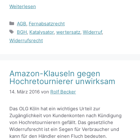
Weiterlesen
Kategorien
AGB
,
Fernabsatzrecht
Schlagwörter
BGH
,
Katalysator
,
wertersatz
,
Widerruf
,
Widerrufsrecht
Amazon-Klauseln gegen
Hochretournierer unwirksam
14. März 2016
von
Rolf Becker
Das OLG Köln hat ein wichtiges Urteil zur
Zugänglichkeit von Kundenkonten nach Kündigung
von Hochretournierern gefällt. Das gesetzliche
Widerrufsrecht ist ein Segen für Verbraucher und
kann für den Händler einen Fluch bedeuten.