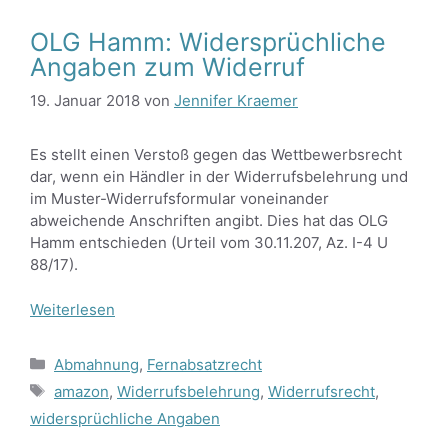
OLG Hamm: Widersprüchliche
Angaben zum Widerruf
19. Januar 2018
von
Jennifer Kraemer
Es stellt einen Verstoß gegen das Wettbewerbsrecht
dar, wenn ein Händler in der Widerrufsbelehrung und
im Muster-Widerrufsformular voneinander
abweichende Anschriften angibt. Dies hat das OLG
Hamm entschieden (Urteil vom 30.11.207, Az. I-4 U
88/17).
Weiterlesen
Kategorien
Abmahnung
,
Fernabsatzrecht
Schlagwörter
amazon
,
Widerrufsbelehrung
,
Widerrufsrecht
,
widersprüchliche Angaben