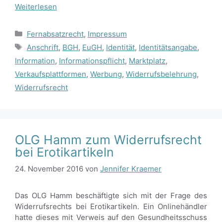
Weiterlesen
Kategorien
Fernabsatzrecht
,
Impressum
Schlagwörter
Anschrift
,
BGH
,
EuGH
,
Identität
,
Identitätsangabe
,
Information
,
Informationspflicht
,
Marktplatz
,
Verkaufsplattformen
,
Werbung
,
Widerrufsbelehrung
,
Widerrufsrecht
OLG Hamm zum Widerrufsrecht
bei Erotikartikeln
24. November 2016
von
Jennifer Kraemer
Das OLG Hamm beschäftigte sich mit der Frage des
Widerrufsrechts bei Erotikartikeln. Ein Onlinehändler
hatte dieses mit Verweis auf den Gesundheitsschuss