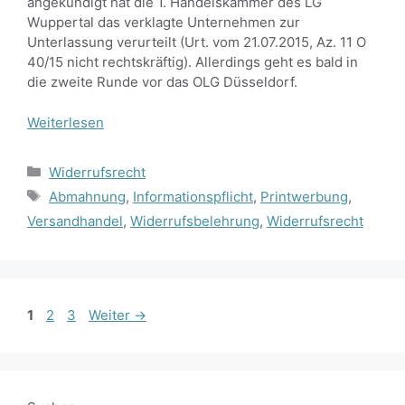
angekündigt hat die 1. Handelskammer des LG
Wuppertal das verklagte Unternehmen zur
Unterlassung verurteilt (Urt. vom 21.07.2015, Az. 11 O
40/15 nicht rechtskräftig). Allerdings geht es bald in
die zweite Runde vor das OLG Düsseldorf.
Weiterlesen
Kategorien
Widerrufsrecht
Schlagwörter
Abmahnung
,
Informationspflicht
,
Printwerbung
,
Versandhandel
,
Widerrufsbelehrung
,
Widerrufsrecht
Seite
Seite
Seite
1
2
3
Weiter
→