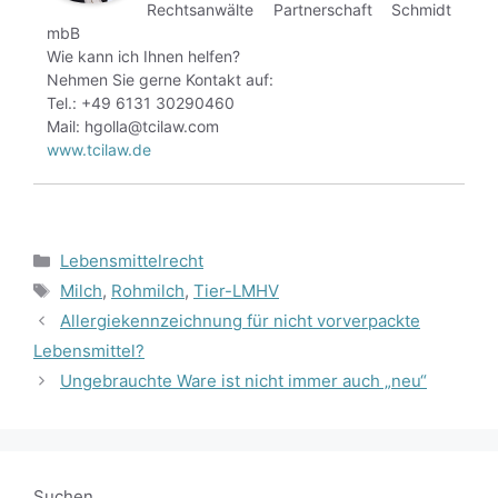
Rechtsanwälte Partnerschaft Schmidt
mbB
Wie kann ich Ihnen helfen?
Nehmen Sie gerne Kontakt auf:
Tel.: +49 6131 30290460
Mail: hgolla@tcilaw.com
www.tcilaw.de
Kategorien
Lebensmittelrecht
Schlagwörter
Milch
,
Rohmilch
,
Tier-LMHV
Allergiekennzeichnung für nicht vorverpackte
Lebensmittel?
Ungebrauchte Ware ist nicht immer auch „neu“
Suchen