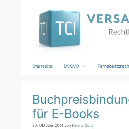
Zum
Inhalt
springen
Startseite
DSGVO
Fernabsatzrech
Buchpreisbindung
für E-Books
30. Oktober 2014
von
Helena Golla