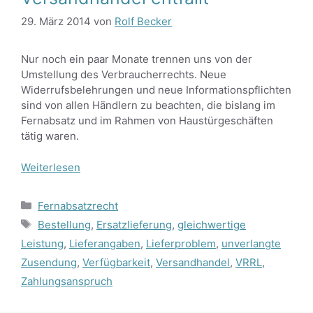
29. März 2014
von
Rolf Becker
Nur noch ein paar Monate trennen uns von der
Umstellung des Verbraucherrechts. Neue
Widerrufsbelehrungen und neue Informationspflichten
sind von allen Händlern zu beachten, die bislang im
Fernabsatz und im Rahmen von Haustürgeschäften
tätig waren.
Weiterlesen
Kategorien
Fernabsatzrecht
Schlagwörter
Bestellung
,
Ersatzlieferung
,
gleichwertige
Leistung
,
Lieferangaben
,
Lieferproblem
,
unverlangte
Zusendung
,
Verfügbarkeit
,
Versandhandel
,
VRRL
,
Zahlungsanspruch