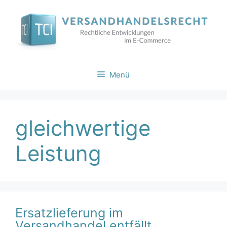
Zum
Inhalt
springen
Menü
gleichwertige
Leistung
Ersatzlieferung im
Versandhandel entfällt