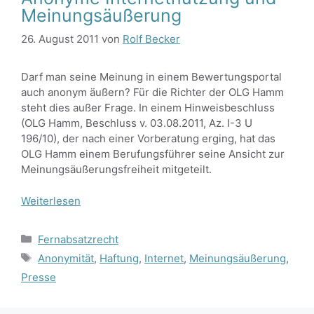
Meinungsäußerung
26. August 2011
von
Rolf Becker
Darf man seine Meinung in einem Bewertungsportal
auch anonym äußern? Für die Richter der OLG Hamm
steht dies außer Frage. In einem Hinweisbeschluss
(OLG Hamm, Beschluss v. 03.08.2011, Az. I-3 U
196/10), der nach einer Vorberatung erging, hat das
OLG Hamm einem Berufungsführer seine Ansicht zur
Meinungsäußerungsfreiheit mitgeteilt.
Weiterlesen
Kategorien
Fernabsatzrecht
Schlagwörter
Anonymität
,
Haftung
,
Internet
,
Meinungsäußerung
,
Presse