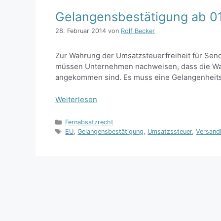
Gelangensbestätigung ab 01
28. Februar 2014
von
Rolf Becker
Zur Wahrung der Umsatzsteuerfreiheit für Send
müssen Unternehmen nachweisen, dass die War
angekommen sind. Es muss eine Gelangenheits
Weiterlesen
Kategorien
Fernabsatzrecht
Schlagwörter
EU
,
Gelangensbestätigung
,
Umsatzssteuer
,
Versand