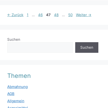
Seite
Seite
Seite
Seite
Seite
←
Zurück
1
…
46
47
48
…
50
Weiter
→
Suchen
Suchen
Themen
Abmahnung
AGB
Allgemein
Arzneimittel