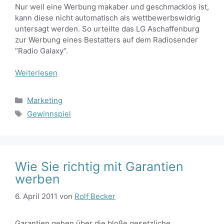
Nur weil eine Werbung makaber und geschmacklos ist,
kann diese nicht automatisch als wettbewerbswidrig
untersagt werden. So urteilte das LG Aschaffenburg
zur Werbung eines Bestatters auf dem Radiosender
“Radio Galaxy“.
Weiterlesen
Kategorien
Marketing
Schlagwörter
Gewinnspiel
Wie Sie richtig mit Garantien
werben
6. April 2011
von
Rolf Becker
Garantien gehen über die bloße gesetzliche