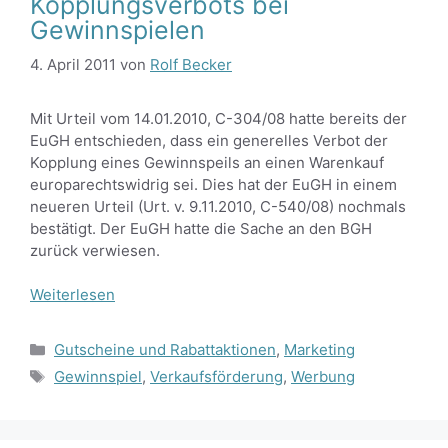
Kopplungsverbots bei
Gewinnspielen
4. April 2011
von
Rolf Becker
Mit Urteil vom 14.01.2010, C-304/08 hatte bereits der
EuGH entschieden, dass ein generelles Verbot der
Kopplung eines Gewinnspeils an einen Warenkauf
europarechtswidrig sei. Dies hat der EuGH in einem
neueren Urteil (Urt. v. 9.11.2010, C-540/08) nochmals
bestätigt. Der EuGH hatte die Sache an den BGH
zurück verwiesen.
Weiterlesen
Kategorien
Gutscheine und Rabattaktionen
,
Marketing
Schlagwörter
Gewinnspiel
,
Verkaufsförderung
,
Werbung