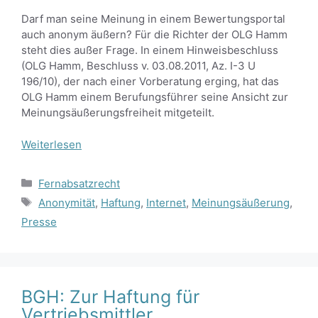
Darf man seine Meinung in einem Bewertungsportal
auch anonym äußern? Für die Richter der OLG Hamm
steht dies außer Frage. In einem Hinweisbeschluss
(OLG Hamm, Beschluss v. 03.08.2011, Az. I-3 U
196/10), der nach einer Vorberatung erging, hat das
OLG Hamm einem Berufungsführer seine Ansicht zur
Meinungsäußerungsfreiheit mitgeteilt.
Weiterlesen
Kategorien
Fernabsatzrecht
Schlagwörter
Anonymität
,
Haftung
,
Internet
,
Meinungsäußerung
,
Presse
BGH: Zur Haftung für
Vertriebsmittler