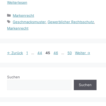
Weiterlesen
Kategorien
Markenrecht
Schlagwörter
Geschmacksmuster
,
Gewerblicher Rechtsschutz
,
Markenrecht
Seite
Seite
Seite
Seite
Seite
←
Zurück
1
…
44
45
46
…
50
Weiter
→
Suchen
Suchen