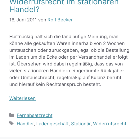
Widerrufsrecht im stationären
Handel?
16. Juni 2011
von
Rolf Becker
Hartnäckig hält sich die landläufige Meinung, man
könne alle gekauften Waren innerhalb von 2 Wochen
umtauschen oder zurückgeben, egal ob die Bestellung
im Laden um die Ecke oder per Versandhandel erfolgt
ist. Übersehen wird dabei regelmäßig, dass das von
vielen stationären Händlern eingeräumte Rückgabe-
oder Umtauschrecht, regelmäßig auf Kulanz beruht
und hierauf kein Rechtsanspruch besteht.
Weiterlesen
Kategorien
Fernabsatzrecht
Schlagwörter
Händler
,
Ladengeschäft
,
Stationär
,
Widerrufsrecht