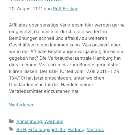
20. August 2011
von
Rolf Becker
Affiliates oder sonstige Vertriebsmittler werden gerne
eingesetzt, da man hier durch die erweiterten
Bemühungen schnell und effektiv zu weiteren
Geschäftserfolgen kommen kann. Was passiert aber,
wenn der Affiliate Bestellungen vorgaukelt, die es nie
gegeben hat? Die Verbraucherzentrale Hamburg hat
dies in einem Verfahren bis zum Bundesgerichtshof
klären lassen. Der BGH (Urteil vom 17.08.2011 – I ZR
134/10) hat jetzt entschieden, unter welchen
Umständen man für das Handeln seiner
Vertriebsmittler einzustehen hat.
Weiterlesen
Kategorien
Abmahnung
,
Werbung
Schlagwörter
BGH
,
Erfüllungsgehilfe
,
Haftung
,
Vertrieb